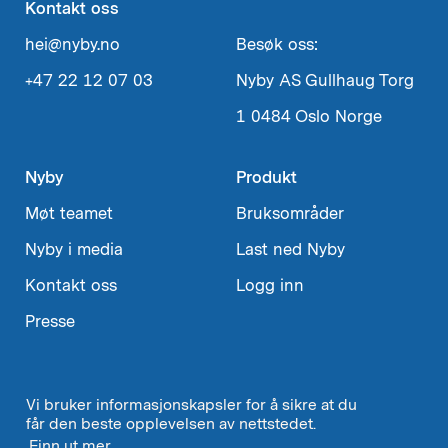
Kontakt oss
hei@nyby.no
Besøk oss:
+47 22 12 07 03
Nyby AS
Gullhaug Torg
1
0484 Oslo
Norge
Nyby
Produkt
Møt teamet
Bruksområder
Nyby i media
Last ned Nyby
Kontakt oss
Logg inn
Presse
Vi bruker informasjonskapsler for å sikre at du
Velg
Norsk
↓
får den beste opplevelsen av nettstedet.
språk
Finn ut mer