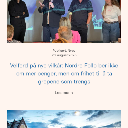
Publisert: Nyby
20. august 2025
Velferd på nye vilkår: Nordre Follo ber ikke
om mer penger, men om frihet til å ta
grepene som trengs
Les mer
→