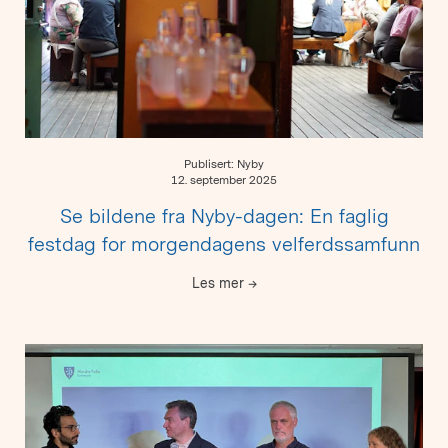
Publisert: Nyby
12. september 2025
Se bildene fra Nyby-dagen: En faglig
festdag for morgendagens velferdssamfunn
Les mer
→