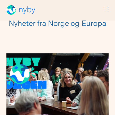
Nyheter fra Norge og Europa
Viser
12
av
209