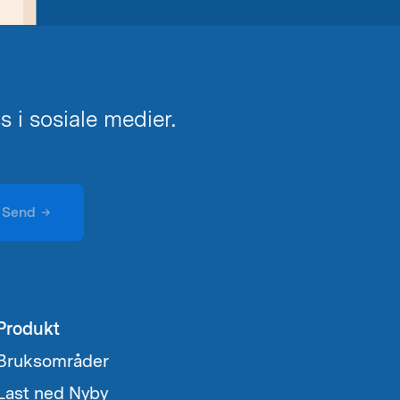
 i sosiale medier.
Send
→
Produkt
Bruksområder
Last ned Nyby