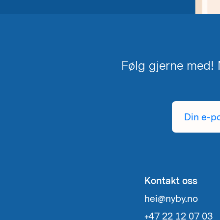
Følg gjerne med! M
Din
e-
postadresse
Kontakt oss
hei@nyby.no
+47 22 12 07 03