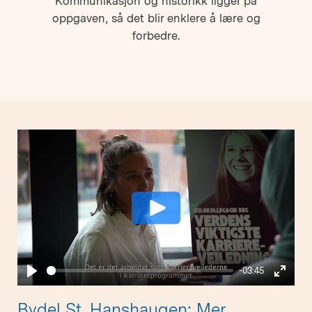
Kommunikasjon og historikk ligger på
oppgaven, så det blir enklere å lære og
forbedre.
Play
-03:45
Play
Enter
fullsc
Bydel St. Hanshaugen: Mer