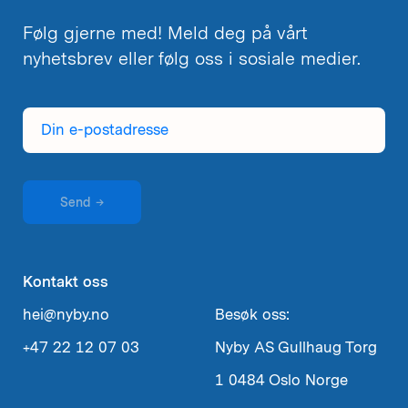
Følg gjerne med! Meld deg på vårt
nyhetsbrev eller følg oss i sosiale medier.
Din
e-
postadresse
Send
→
Kontakt oss
hei@nyby.no
Besøk oss:
+47 22 12 07 03
Nyby AS
Gullhaug Torg
1
0484 Oslo
Norge