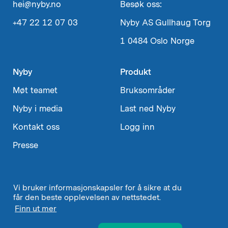
hei@nyby.no
Besøk oss:
+47 22 12 07 03
Nyby AS
Gullhaug Torg
1
0484 Oslo
Norge
Nyby
Produkt
Møt teamet
Bruksområder
Nyby i media
Last ned Nyby
Kontakt oss
Logg inn
Presse
Vi bruker informasjonskapsler for å sikre at du
Velg
Norsk
↓
får den beste opplevelsen av nettstedet.
språk
Finn ut mer