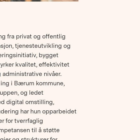
g fra privat og offentlig
asjon, tjenesteutvikling og
ringsinitiativ, bygget
rker kvalitet, effektivitet
administrative nivåer.
vikling i Bærum kommune,
ruppen, og ledet
 digital omstilling,
ludering har hun opparbeidet
 for tverrfaglig
mpetansen til å støtte
ier og strukturer for