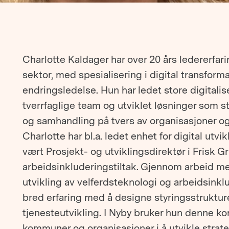
Charlotte Kaldager har over 20 års ledererfarin
sektor, med spesialisering i digital transform
endringsledelse. Hun har ledet store digitalise
tverrfaglige team og utviklet løsninger som sty
og samhandling på tvers av organisasjoner og 
Charlotte har bl.a. ledet enhet for digital ut
vært Prosjekt- og utviklingsdirektør i Frisk G
arbeidsinkluderingstiltak. Gjennom arbeid med
utvikling av velferdsteknologi og arbeidsink
bred erfaring med å designe styringsstrukturer
tjenesteutvikling. I Nyby bruker hun denne ko
kommuner og organisasjoner i å utvikle strateg