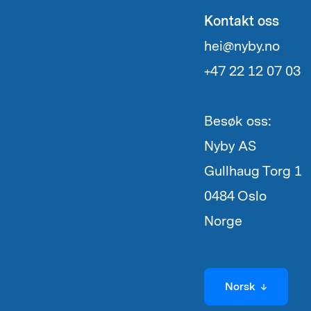
Kontakt oss
hei@nyby.no
+47 22 12 07 03
Besøk oss:
Nyby AS
Gullhaug Torg 1
0484 Oslo
Norge
Velg
Norsk
↓
språk