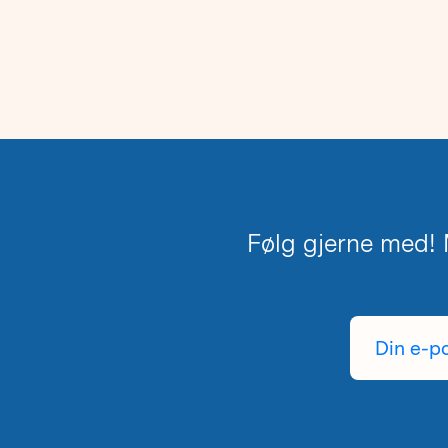
Følg gjerne med! M
Din
e-
postadresse