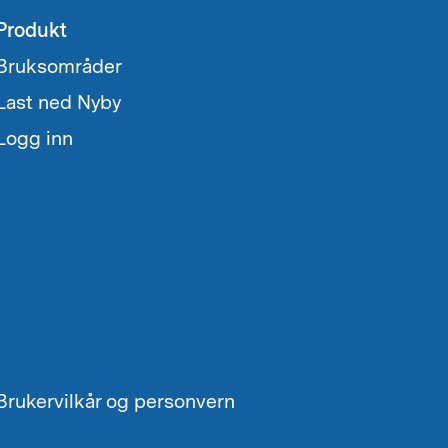
Produkt
Bruksområder
Last ned Nyby
Logg inn
Brukervilkår og personvern