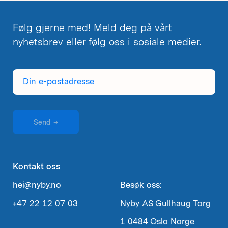
Følg gjerne med! Meld deg på vårt
nyhetsbrev eller følg oss i sosiale medier.
Din
e-
postadresse
Send
→
Kontakt oss
hei@nyby.no
Besøk oss:
+47 22 12 07 03
Nyby AS
Gullhaug Torg
1
0484 Oslo
Norge