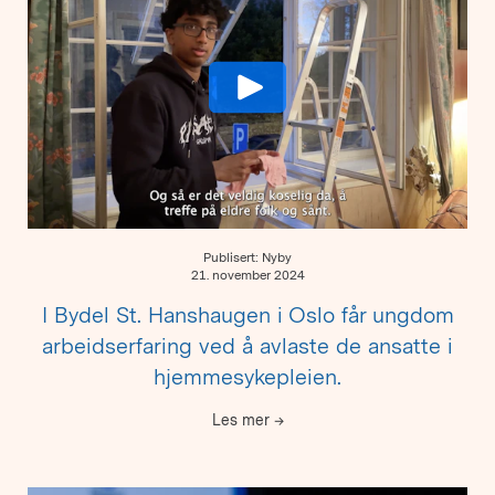
Publisert: Nyby
21. november 2024
I Bydel St. Hanshaugen i Oslo får ungdom
arbeidserfaring ved å avlaste de ansatte i
hjemmesykepleien.
Les mer
→