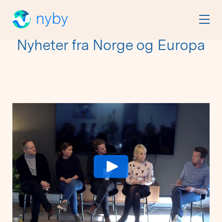
Nyheter fra Norge og Europa
Viser
24
av
209