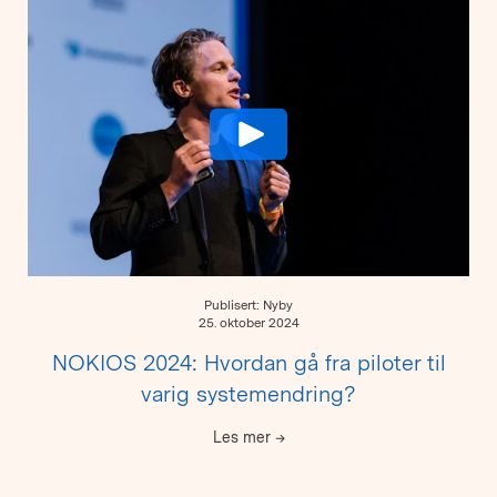
Publisert: Nyby
25. oktober 2024
NOKIOS 2024: Hvordan gå fra piloter til
varig systemendring?
Les mer
→