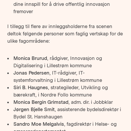
dine innspill for å drive offentlig innovasjon
fremover
I tillegg til flere av innleggsholderne fra scenen
deltok følgende personer som faglig vertskap for de
ulike fagområdene:
Monica Brurud
, rådgiver, Innovasjon og
Digitalisering i Lillestrøm kommune
Jonas Pedersen
, IT-rådgiver, IT-
systemforvaltning i Lillestrøm kommune
Siri B. Haugnes
, strategileder, Utvikling og
bærekraft, i Nordre Follo kommune
Monica Bergin Grimstad
, adm. dir. i Jobbklar
Jørgen Bjelle Smit
, assisterende bydelsdirektør i
Bydel St. Hanshaugen
Sandro Moe Melgalvis
, fagdirektør i Helse- og