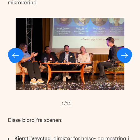
mikrolæring.
1/14
Disse bidro fra scenen:
Kjersti Vevstad,
direktør for helse- og mestring i