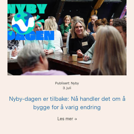
Publisert: Nyby
3. juli
Nyby-dagen er tilbake: Nå handler det om å
bygge for å varig endring
Les mer
→