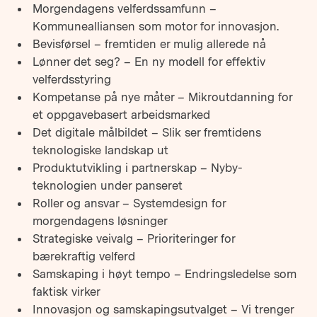
Morgendagens velferdssamfunn –
Kommunealliansen som motor for innovasjon.
Bevisførsel – fremtiden er mulig allerede nå
Lønner det seg? – En ny modell for effektiv
velferdsstyring
Kompetanse på nye måter – Mikroutdanning for
et oppgavebasert arbeidsmarked
Det digitale målbildet – Slik ser fremtidens
teknologiske landskap ut
Produktutvikling i partnerskap – Nyby-
teknologien under panseret
Roller og ansvar – Systemdesign for
morgendagens løsninger
Strategiske veivalg – Prioriteringer for
bærekraftig velferd
Samskaping i høyt tempo – Endringsledelse som
faktisk virker
Innovasjon og samskapingsutvalget – Vi trenger