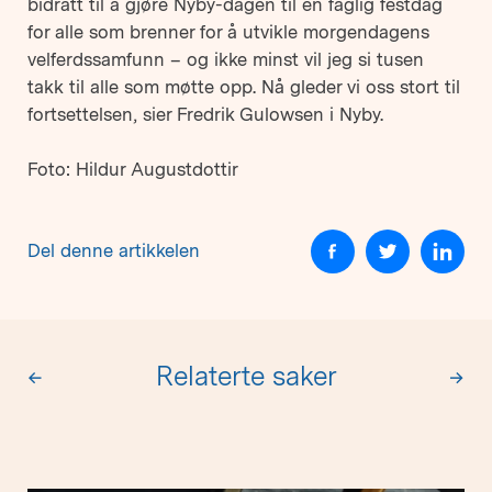
bidratt til å gjøre Nyby-dagen til en faglig festdag
for alle som brenner for å utvikle morgendagens
velferdssamfunn – og ikke minst vil jeg si tusen
takk til alle som møtte opp. Nå gleder vi oss stort til
fortsettelsen, sier Fredrik Gulowsen i Nyby.
Foto: Hildur Augustdottir
Del denne artikkelen
Relaterte saker
←
→