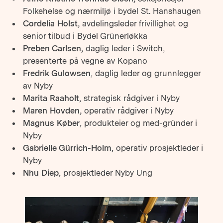
Folkehelse og nærmiljø i bydel St. Hanshaugen
Cordelia Holst,
avdelingsleder frivillighet og
senior tilbud i Bydel Grünerløkka
Preben Carlsen,
daglig leder i Switch,
presenterte på vegne av Kopano
Fredrik Gulowsen
, daglig leder og grunnlegger
av Nyby
Marita Raaholt
, strategisk rådgiver i Nyby
Maren Hovden,
operativ rådgiver i Nyby
Magnus Køber
, produkteier og med-gründer i
Nyby
Gabrielle Gürrich-Holm
, operativ prosjektleder i
Nyby
Nhu Diep
, prosjektleder Nyby Ung