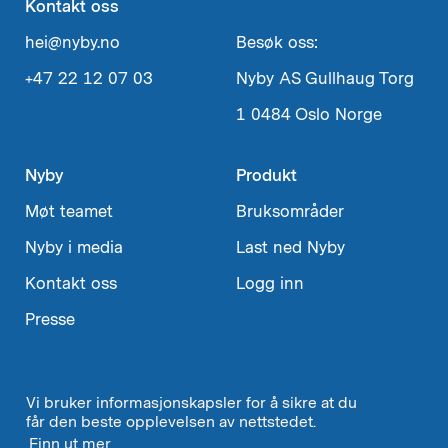
Kontakt oss
hei@nyby.no
Besøk oss:
+47 22 12 07 03
Nyby AS
Gullhaug Torg
1
0484 Oslo
Norge
Nyby
Produkt
Møt teamet
Bruksområder
Nyby i media
Last ned Nyby
Kontakt oss
Logg inn
Presse
Vi bruker informasjonskapsler for å sikre at du
Velg
Norsk
↓
får den beste opplevelsen av nettstedet.
språk
Finn ut mer