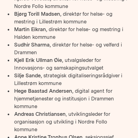
Nordre Follo kommune
Bjørg Torill Madsen,
direktør for helse- og
mestring i Lillestrøm kommune
Martin Eikran,
direktør for helse- og mestring i
Halden kommune
Sudhir Sharma,
direktør for helse- og velferd i
Drammen
Kjell Erik Ullman Øie,
utvalgsleder for
Innovasjons- og samskapingsutvalget
Silje Sande,
strategisk digitaliseringsrådgiver i
Lillestrøm kommune
Hege Baastad Andersen,
digital agent for
hjemmetjenester og institusjon i Drammen
kommune
Andreas Christiansen
, utviklingsleder for
organisasjon og utvikling i Nordre Follo
kommune
Anne Kristine Tronhus Olsen,
seksjonssjef