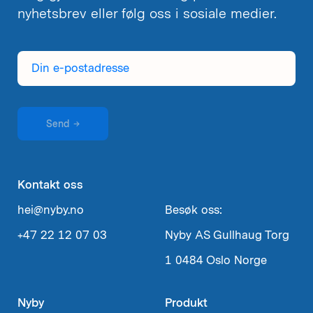
nyhetsbrev eller følg oss i sosiale medier.
Din
e-
postadresse
Send
→
Kontakt oss
hei@nyby.no
Besøk oss:
+47 22 12 07 03
Nyby AS
Gullhaug Torg
1
0484 Oslo
Norge
Nyby
Produkt