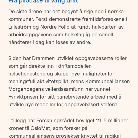
Fra pilotfase til varig drift
De siste årene har det begynt å skje noe i norske
kommuner. Først demonstrerte fremtidsforsøkene i
Lillestrøm og Nordre Follo at rundt halvparten av
arbeidsoppgavene som helsefaglig personell
håndterer i dag kan løses av andre.
Siden har Drammen utviklet oppgavebaserte roller
som går direkte inn i driftsmodellen i
helsetjenestene og skaper nye muligheter for
meningsfull aktivitetsplikt, mens Kommunealliansen
Morgendagens velferdssamfunn har vunnet
Fyrlyktprisen for sitt banebrytende arbeid med å
utvikle nye modeller for oppgavebasert velferd.
I tillegg har Forskningsrådet bevilget 21,5 millioner
kroner til OsloMet, som forsker på
kommunealliansens prosjekter knyttet til radikal