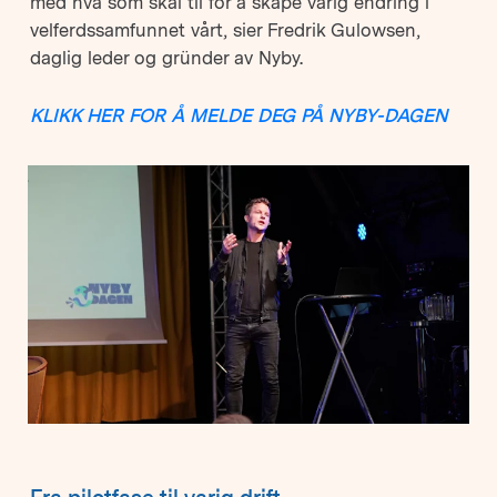
med hva som skal til for å skape varig endring i
velferdssamfunnet vårt, sier Fredrik Gulowsen,
daglig leder og gründer av Nyby.
KLIKK HER FOR Å MELDE DEG PÅ NYBY-DAGEN