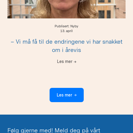
Publisert: Nyby
13. april
– Vi må få til de endringene vi har snakket
om i årevis
Les mer
→
Les mer
→
Følg gjerne med! Meld deg på vårt