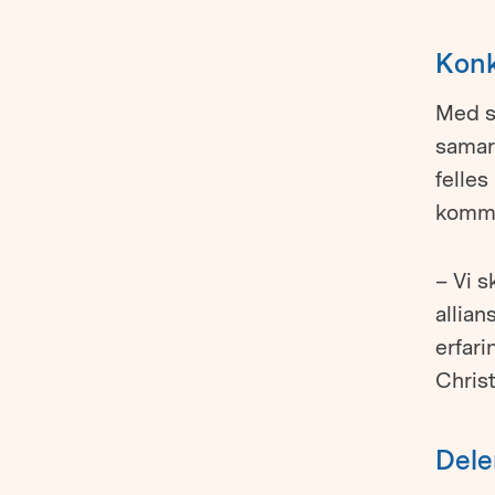
Konk
Med st
samarb
felles
komm
– Vi s
allian
erfari
Christ
Dele