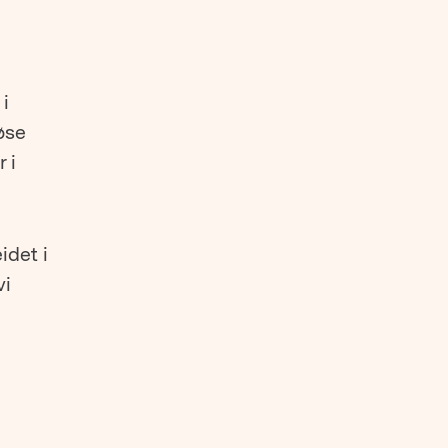
i
øse
 i
idet i
vi