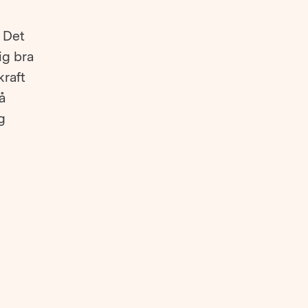
 Det
ig bra
kraft
å
g