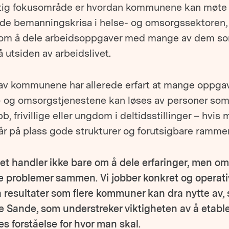
ktig fokusområde er hvordan kommunene kan møte
ede bemanningskrisa i helse- og omsorgssektoren,
om å dele arbeidsoppgaver med mange av dem s
å utsiden av arbeidslivet.
 av kommunene har allerede erfart at mange oppgav
- og omsorgstjenestene kan løses av personer som
obb, frivillige eller ungdom i deltidsstillinger – hvis
år på plass gode strukturer og forutsigbare rammer
et handler ikke bare om å dele erfaringer, men om
e problemer sammen. Vi jobber konkret og operativ
å resultater som flere kommuner kan dra nytte av, 
je Sande, som understreker viktigheten av å etabl
les forståelse for hvor man skal.