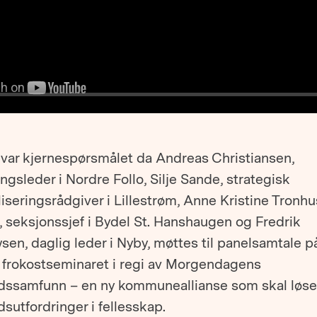
 var kjernespørsmålet da Andreas Christiansen,
ingsleder i Nordre Follo, Silje Sande, strategisk
liseringsrådgiver i Lillestrøm, Anne Kristine Tronhu
 seksjonssjef i Bydel St. Hanshaugen og Fredrik
en, daglig leder i Nyby, møttes til panelsamtale p
e frokostseminaret i regi av Morgendagens
rdssamfunn – en ny kommuneallianse som skal løse
dsutfordringer i fellesskap.