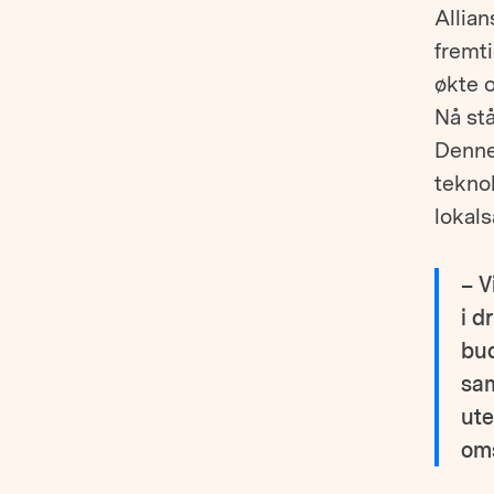
Allian
fremti
økte 
Nå stå
Denne
teknol
lokal
– V
i d
bud
sam
ute
oms