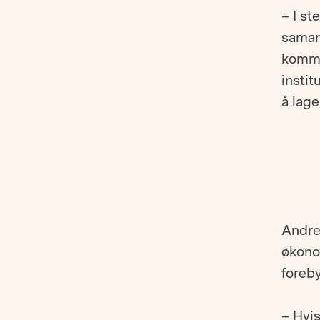
– I st
samarb
kommu
insti
å lage
Andre
økono
foreb
– Hvis