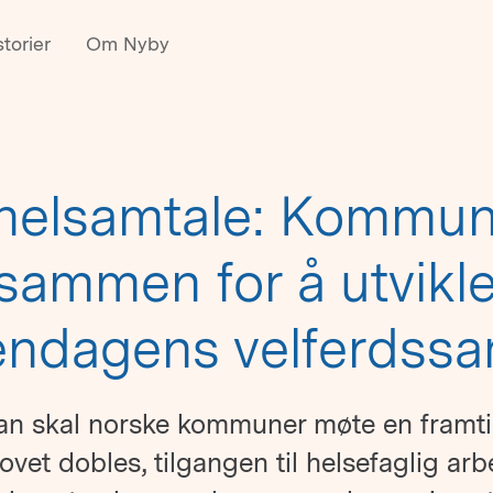
torier
Om Nyby
nelsamtale: Kommun
sammen for å utvikl
ndagens velferdss
n skal norske kommuner møte en framti
et dobles, tilgangen til helsefaglig arb