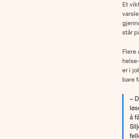
Et vi
varsl
gjenn
står p
Flere
helse
er i j
bare f
– D
løs
å f
Sil
fel