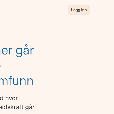
Logg inn
er går
e
amfunn
d hvor
eidskraft går