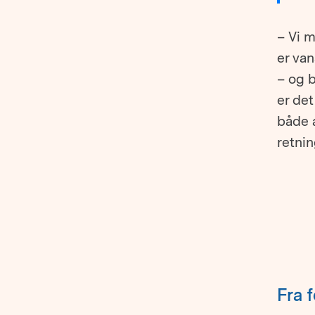
– Vi 
er van
– og b
er det
både 
retnin
Fra 