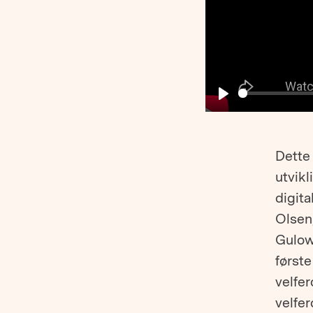
Play
Dette
utvikl
digita
Olsen,
Gulows
først
velfe
velfer