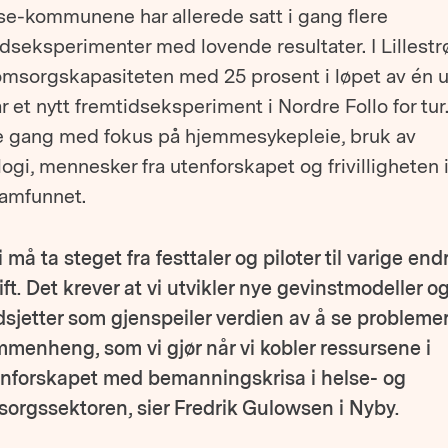
se-kommunene har allerede satt i gang flere
dseksperimenter med lovende resultater. I Lillest
omsorgskapasiteten med 25 prosent i løpet av én u
r et nytt fremtidseksperiment i Nordre Follo for tur
 gang med fokus på hjemmesykepleie, bruk av
ogi, mennesker fra utenforskapet og frivilligheten 
samfunnet.
i må ta steget fra festtaler og piloter til varige end
rift. Det krever at vi utvikler nye gevinstmodeller o
sjetter som gjenspeiler verdien av å se problemer
menheng, som vi gjør når vi kobler ressursene i
nforskapet med bemanningskrisa i helse- og
orgssektoren, sier Fredrik Gulowsen i Nyby.