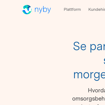
Plattform
Kundehis
Se pa
morge
Hvorda
omsorgsbehov