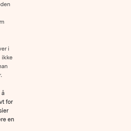
 den
om
er i
 ikke
 man
.
 å
t for
sier
ere en