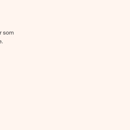
er som
e.