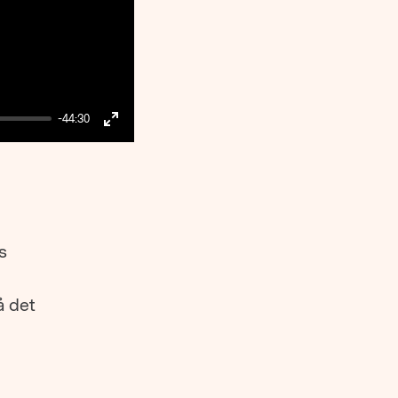
-44:30
Enter
fullscreen
s
å det