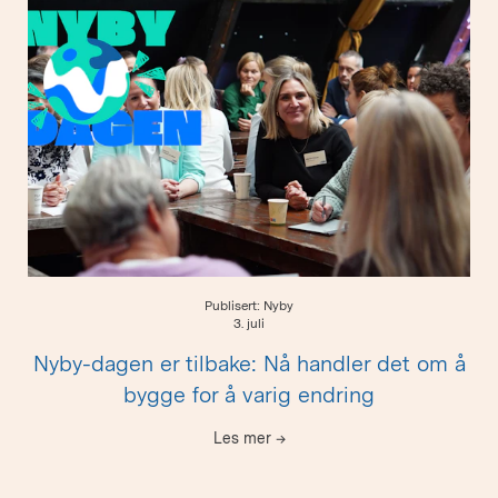
Publisert: Nyby
3. juli
Nyby-dagen er tilbake: Nå handler det om å
bygge for å varig endring
Les mer
→