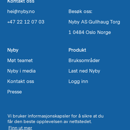
Kontakt oss
hei@nyby.no
Besøk oss:
+47 22 12 07 03
Nyby AS
Gullhaug Torg
1
0484 Oslo
Norge
Nyby
Produkt
Møt teamet
Bruksområder
Nyby i media
Last ned Nyby
Kontakt oss
Logg inn
Presse
Vi bruker informasjonskapsler for å sikre at du
Velg
Norsk
↓
får den beste opplevelsen av nettstedet.
språk
Finn ut mer