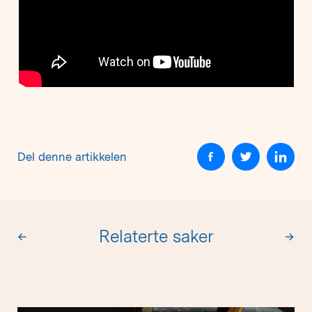
Del denne artikkelen
Relaterte saker
←
→