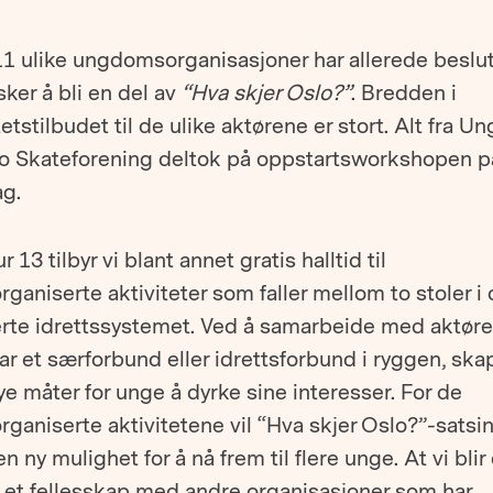
1 ulike ungdomsorganisasjoner har allerede beslut
ker å bli en del av
“Hva skjer Oslo?”
. Bredden i
tetstilbudet til de ulike aktørene er stort. Alt fra Un
slo Skateforening deltok på oppstartsworkshopen p
ag.
ur 13 tilbyr vi blant annet gratis halltid til
ganiserte aktiviteter som faller mellom to stoler i 
erte idrettssystemet. Ved å samarbeide med aktør
ar et særforbund eller idrettsforbund i ryggen, skap
ye måter for unge å dyrke sine interesser. For de
ganiserte aktivitetene vil “Hva skjer Oslo?”-satsi
n ny mulighet for å nå frem til flere unge. At vi blir
v et fellesskap med andre organisasjoner som har