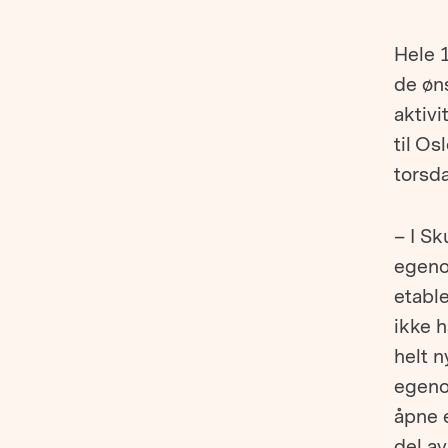
Hele 1
de øns
aktivi
til O
torsd
– I Sk
egenor
etabl
ikke h
helt n
egenor
åpne e
del a