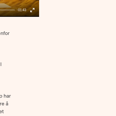
-01:43
Enter
fullscreen
nfor
I
p har
re å
et