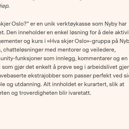
iep.
skjer Oslo?” er en unik verktøykasse som Nyby har
et. Den inneholder en enkel løsning for å dele aktivi
gementer og kurs i «Hva skjer Oslo»-gruppa på Nyb
, chatteløsninger med mentorer og veiledere,
nity-funksjoner som innlegg, kommentarer og en
 som gjør det enkelt å prøve seg i arbeidslivet gj
vebaserte ekstrajobber som passer perfekt ved s
le og utdanning. Alt innholdet er kurartert, slik at
eten og troverdigheten blir ivaretatt.