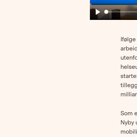
Play
Ifølg
arbeid
utenfo
helse
starte
tille
millia
Som e
Nyby u
mobili