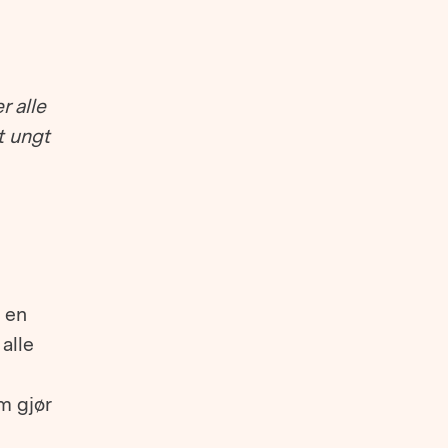
r alle
t ungt
 en
alle
m gjør