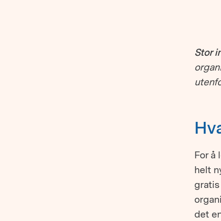
Stor i
organ
utenf
Hva
For å 
helt n
gratis
organ
det en