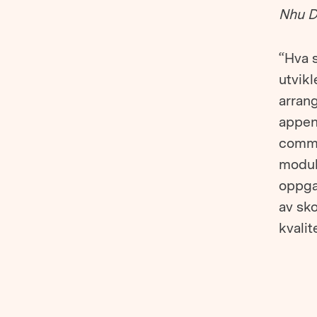
Nhu D
“Hva 
utvikl
arran
appen
commu
modul
oppga
av sko
kvalit