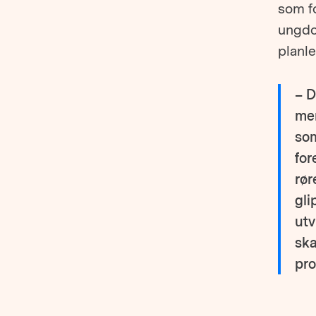
som fo
ungdom
planle
– D
men
som
for
rør
gli
utv
ska
pro