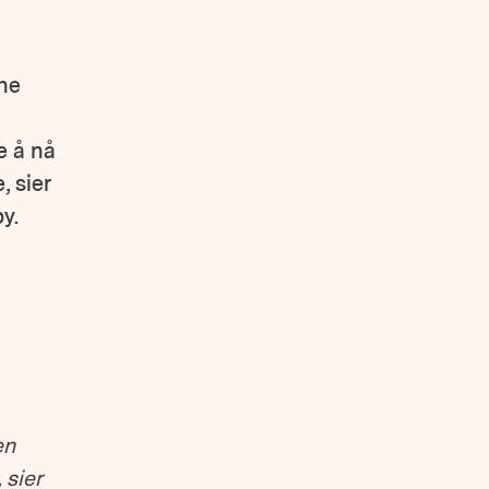
ine
e å nå
, sier
y.
en
 sier