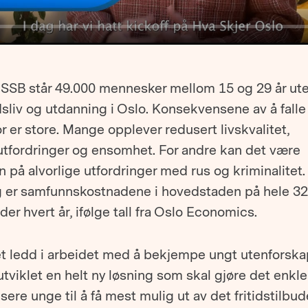
e SSB står 49.000 mennesker mellom 15 og 29 år ute
sliv og utdanning i Oslo. Konsekvensene av å falle
r er store. Mange opplever redusert livskvalitet,
utfordringer og ensomhet. For andre kan det være
n på alvorlige utfordringer med rus og kriminalitet. 
gg er samfunnskostnadene i hovedstaden på hele 32
rder hvert år, ifølge tall fra Oslo Economics.
t ledd i arbeidet med å bekjempe ungt utenforska
tviklet en helt ny løsning som skal gjøre det enkle
sere unge til å få mest mulig ut av det fritidstilbud