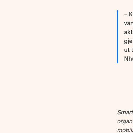
– K
van
akt
gje
ut 
Nhu
Smart
organ
mobili