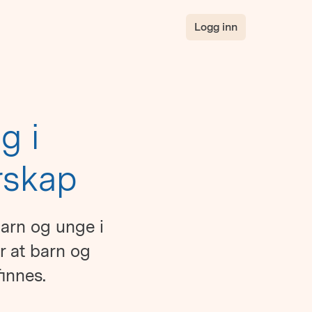
Logg inn
g i
rskap
barn og unge i
or at barn og
finnes.