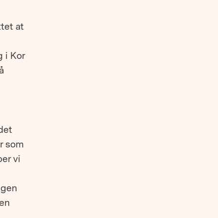
tet at
g i Kor
å
det
er som
er vi
ngen
 en