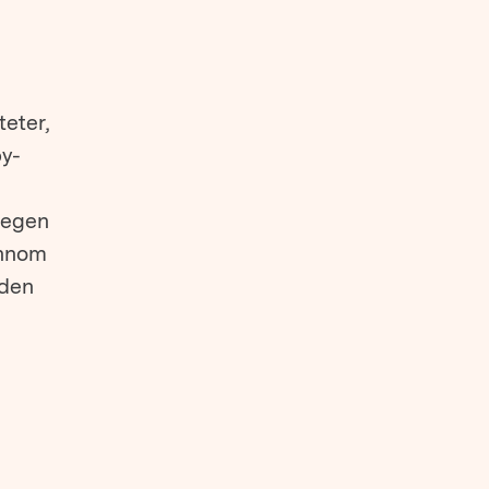
teter,
y-
 egen
ennom
iden