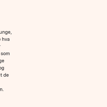
 unge,
e hva
r
a som
ge
og
at de
n.