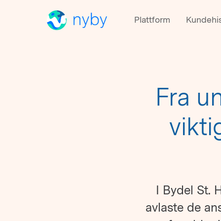
Plattform
Kundehis
Fra un
vikt
I Bydel St.
avlaste de an