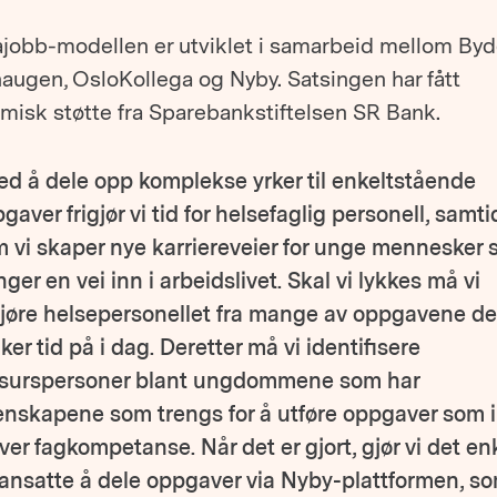
ajobb-modellen er utviklet i samarbeid mellom Byde
augen, OsloKollega og Nyby. Satsingen har fått
misk støtte fra Sparebankstiftelsen SR Bank.
ed å dele opp komplekse yrker til enkeltstående
gaver frigjør vi tid for helsefaglig personell, samti
 vi skaper nye karriereveier for unge mennesker
nger en vei inn i arbeidslivet. Skal vi lykkes må vi
gjøre helsepersonellet fra mange av oppgavene de
ker tid på i dag. Deretter må vi identifisere
ssurspersoner blant ungdommene som har
nskapene som trengs for å utføre oppgaver som 
ver fagkompetanse. Når det er gjort, gjør vi det en
 ansatte å dele oppgaver via Nyby-plattformen, s