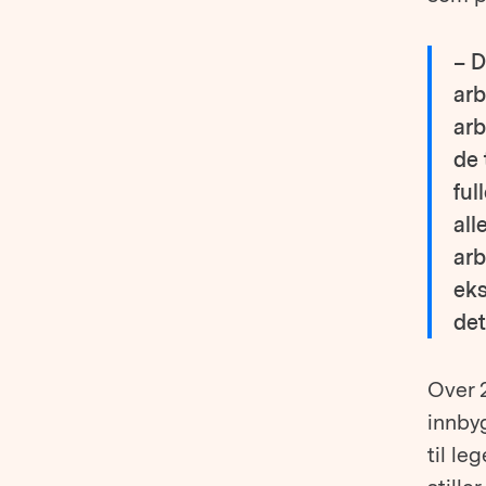
– D
arb
arb
de 
ful
all
arb
eks
det
Over 
innby
til l