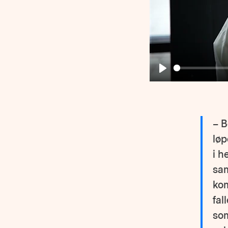
Play
– B
løp
i h
sam
kom
fal
som