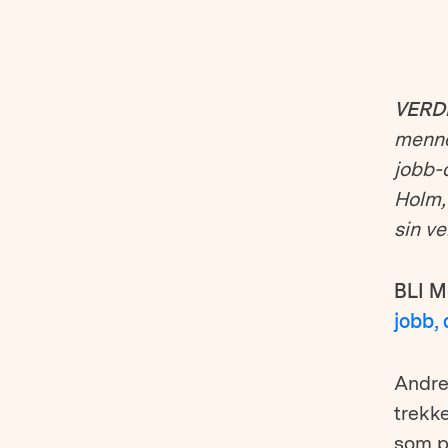
VERD
mennes
jobb-
Holm, 
sin ve
BLI 
jobb,
Andrea
trekke
som p