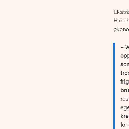
Ekstr
Hansh
økono
– V
opp
som
tre
fri
bru
re
ege
kre
for