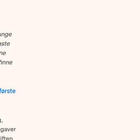
unge
gste
ne
finne
første
,
pgaver
ften.