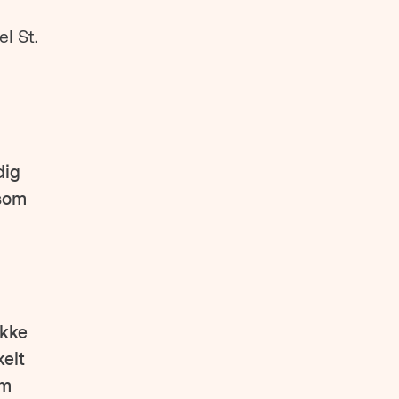
l St.
dig
 som
ikke
kelt
om