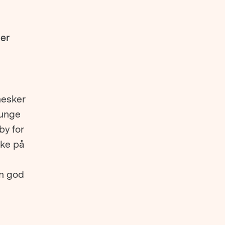
ier
nesker
 unge
by for
øke på
en god