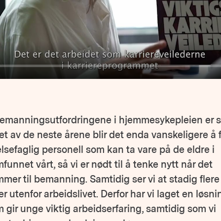
emanningsutfordringene i hjemmesykepleien er st
et av de neste årene blir det enda vanskeligere å 
elsefaglig personell som kan ta vare på de eldre i
funnet vårt, så vi er nødt til å tenke nytt når det
mer til bemanning. Samtidig ser vi at stadig fler
ler utenfor arbeidslivet. Derfor har vi laget en løsni
 gir unge viktig arbeidserfaring, samtidig som vi