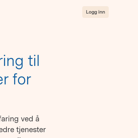
Logg inn
ing til
r for
faring ved å
edre tjenester