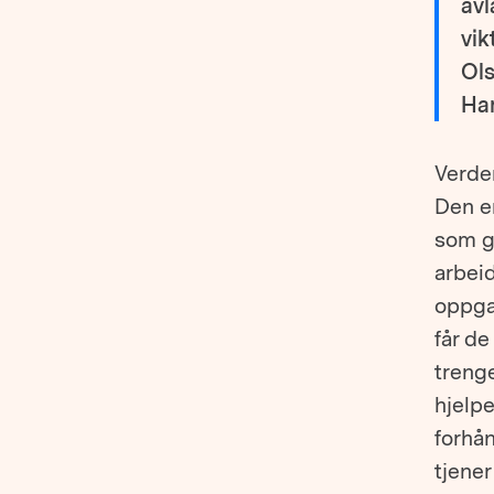
avl
vik
Ols
Ha
Verden
Den er
som gå
arbeid
oppgav
får de
trenge
hjelpe
forhån
tjener