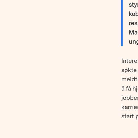
sty
kob
res
Mag
ung
Inter
søkte 
meldt
å få h
jobbe
karrie
start 