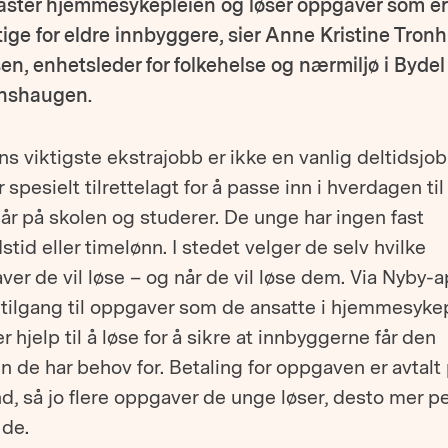
aster hjemmesykepleien og løser oppgaver som er
tige for eldre innbyggere, sier Anne Kristine Tron
en, enhetsleder for folkehelse og nærmiljø i Bydel 
nshaugen.
s viktigste ekstrajobb er ikke en vanlig deltidsjob
 spesielt tilrettelagt for å passe inn i hverdagen ti
r på skolen og studerer. De unge har ingen fast
stid eller timelønn. I stedet velger de selv hvilke
er de vil løse – og når de vil løse dem. Via Nyby-
 tilgang til oppgaver som de ansatte i hjemmesyke
r hjelp til å løse for å sikre at innbyggerne får den
n de har behov for. Betaling for oppgaven er avtalt
d, så jo flere oppgaver de unge løser, desto mer p
 de.