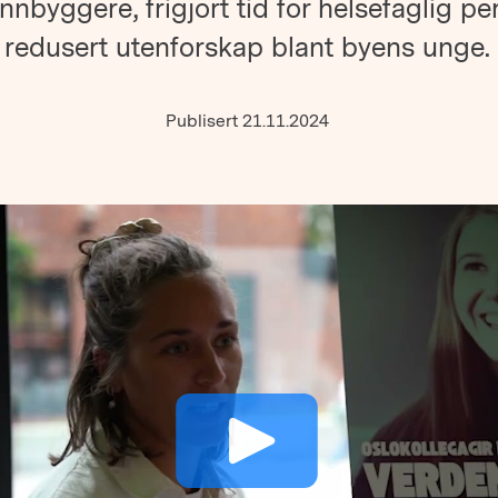
innbyggere, frigjort tid for helsefaglig pe
redusert utenforskap blant byens unge.
Publisert 21.11.2024
Play