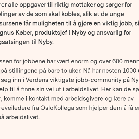
rer alle oppgaver til riktig mottaker og sørger for
linger av de som skal kobles, slik at de unge
sursene får muligheten til å gjøre en viktig jobb, s
nus Køber, produktsjef i Nyby og ansvarlig for
satsingen til Nyby.
essen for jobbene har vært enorm og over 600 men
på stillingene på bare to uker. Nå har nesten 1000
 seg inn i Verdens viktigste jobb-community på Ny
jelp til å finne sin vei ut i arbeidslivet. Her kan de s
r, komme i kontakt med arbeidsgivere og lære av
reveiledere fra OsloKollega som hjelper dem å få 
på arbeidslivet.