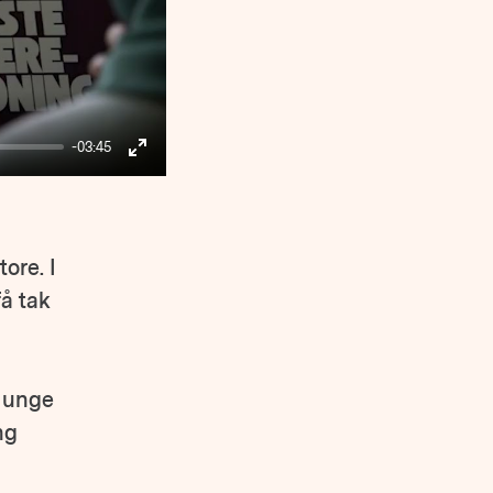
-03:45
Enter
fullscreen
ore. I
få tak
e unge
ng