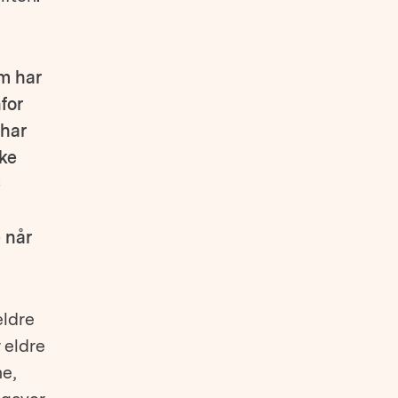
m har
for
 har
kke
e
 når
eldre
 eldre
e,