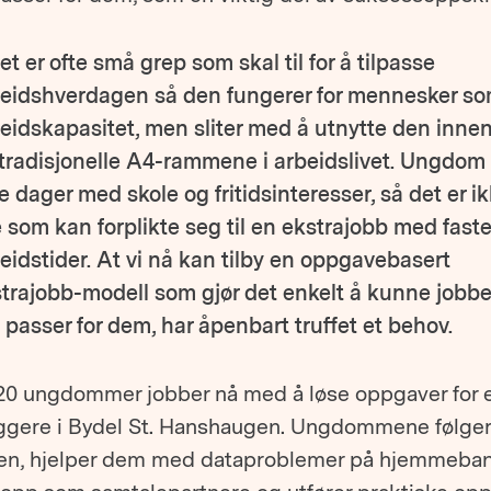
et er ofte små grep som skal til for å tilpasse
eidshverdagen så den fungerer for mennesker so
eidskapasitet, men sliter med å utnytte den innen
tradisjonelle A4-rammene i arbeidslivet. Ungdom
le dager med skole og fritidsinteresser, så det er i
e som kan forplikte seg til en ekstrajobb med fast
eidstider. At vi nå kan tilby en oppgavebasert
trajobb-modell som gjør det enkelt å kunne jobbe
 passer for dem, har åpenbart truffet et behov.
20 ungdommer jobber nå med å løse oppgaver for 
ggere i Bydel St. Hanshaugen. Ungdommene følger
egen, hjelper dem med dataproblemer på hjemmeban