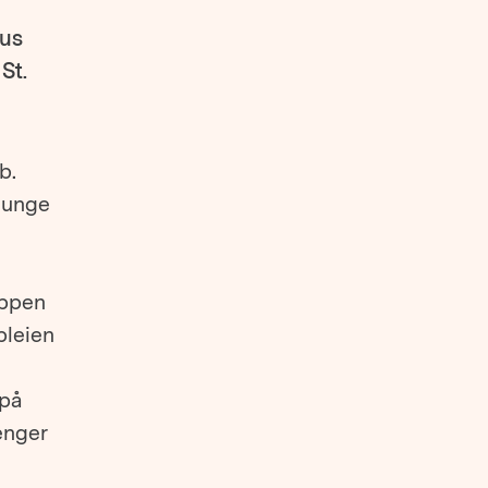
hus
St.
b.
l unge
appen
pleien
 på
enger