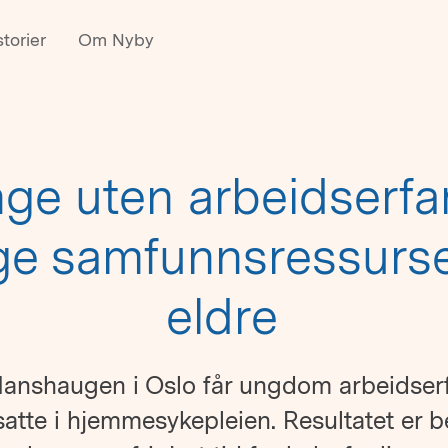
torier
Om Nyby
ge uten arbeidserfar
ige samfunnsressurse
eldre
 Hanshaugen i Oslo får ungdom arbeidser
satte i hjemmesykepleien. Resultatet er b