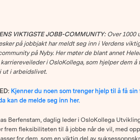
ENS VIKTIGSTE JOBB-COMMUNITY:
Over 1000 
ker på jobbjakt har meldt seg inn i Verdens vikti
community på Nyby. Her møter de blant annet Hele
karriereveileder i OsloKollega, som hjelper dem å 
i ut i arbeidslivet.
MED:
Kjenner du noen som trenger hjelp til å få sin 
 da kan de melde seg inn her.
s Berfenstam, daglig leder i OsloKollega Utvikling
r frem fleksibiliteten til å jobbe når de vil, med op
asser for dem, som en viktig del av suksessoppskri