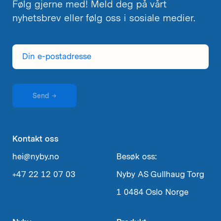
Følg gjerne med! Meld deg på vårt
nyhetsbrev eller følg oss i sosiale medier.
Din
e-
postadresse
Send
→
Kontakt oss
hei@nyby.no
Besøk oss:
+47 22 12 07 03
Nyby AS
Gullhaug Torg
1
0484 Oslo
Norge