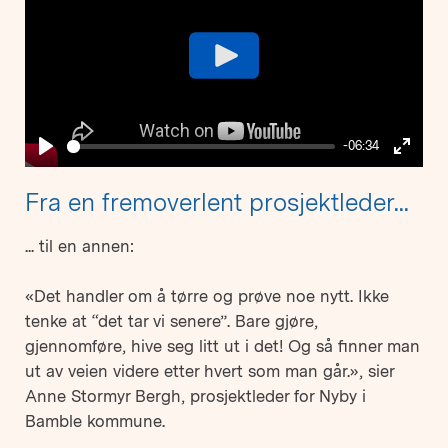
Play
-06:34
Play
Enter
fullsc
Fra en fremoverlent prosjektleder...
... til en annen:
«Det handler om å tørre og prøve noe nytt. Ikke
tenke at “det tar vi senere”. Bare gjøre,
gjennomføre, hive seg litt ut i det! Og så finner man
ut av veien videre etter hvert som man går.», sier
Anne Stormyr Bergh, prosjektleder for Nyby i
Bamble kommune.