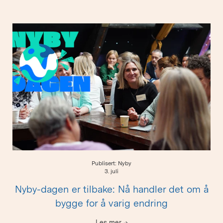
Publisert: Nyby
3. juli
Nyby-dagen er tilbake: Nå handler det om å
bygge for å varig endring
Les mer
→