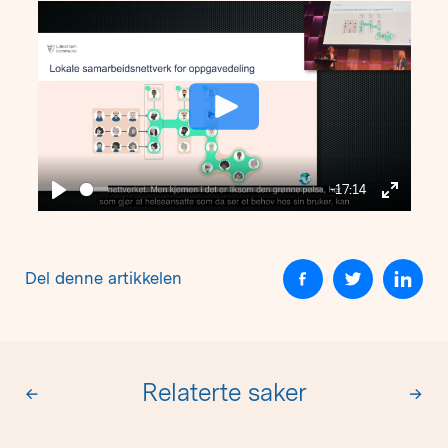
Play
-17:14
Play
Enter
fullscre
Del denne artikkelen
Relaterte saker
←
→