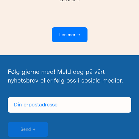
Les mer
→
Følg gjerne med! Meld deg på vårt
nyhetsbrev eller følg oss i sosiale medier.
Din
e-
postadresse
Send
→