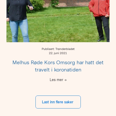
Publisert: Trønderbladet
22. juni 2021
Melhus Røde Kors Omsorg har hatt det
travelt i koronatiden
Les mer
→
Last inn flere saker