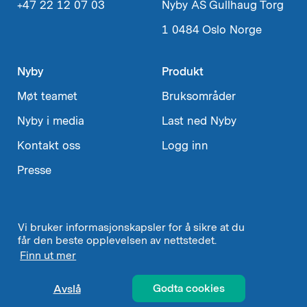
+47 22 12 07 03
Nyby AS
Gullhaug Torg
1
0484 Oslo
Norge
Nyby
Produkt
Møt teamet
Bruksområder
Nyby i media
Last ned Nyby
Kontakt oss
Logg inn
Presse
Vi bruker informasjonskapsler for å sikre at du
Velg
Norsk
↓
får den beste opplevelsen av nettstedet.
språk
Finn ut mer
Brukervilkår og personvern
Godta cookies
Avslå