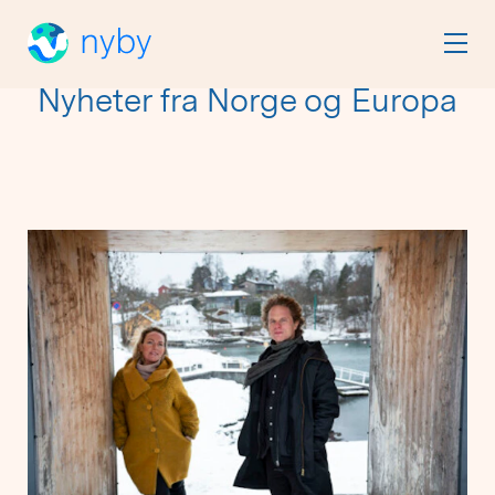
Nyheter fra Norge og Europa
Viser
60
av
209