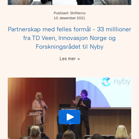
Publisert: Shifter.no
10. desember 2021
Partnerskap med felles formål - 33 milllioner
fra TD Veen, Innovasjon Norge og
Forskningsrådet til Nyby
Les mer
→