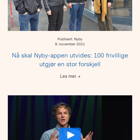
Publisert: Nyby
9. november 2021
Nå skal Nyby-appen utvides: 100 frivillige
utgjør en stor forskjell
Les mer
→