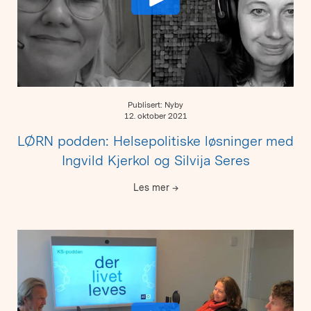
Publisert: Nyby
12. oktober 2021
LØRN podden: Helsepolitiske løsninger med
Ingvild Kjerkol og Silvija Seres
Les mer
→