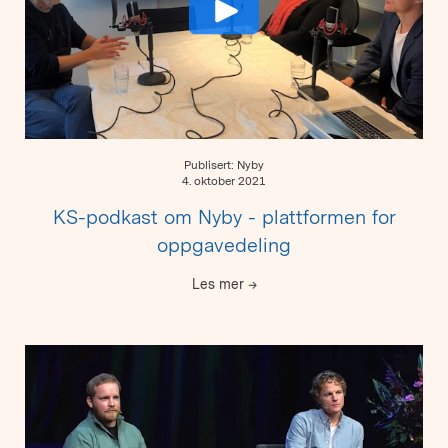
Publisert: Nyby
4. oktober 2021
KS-podkast om Nyby - plattformen for
oppgavedeling
Les mer
→