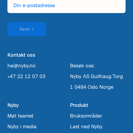
Din
e-
postadresse
Send
→
Kontakt oss
hei@nyby.no
Besøk oss:
+47 22 12 07 03
Nyby AS
Gullhaug Torg
1
0484 Oslo
Norge
Nyby
Produkt
Møt teamet
Bruksområder
Nyby i media
Last ned Nyby